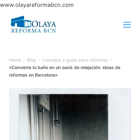
www.olayareformabcn.com
Skip
to
content
Home
Blog
Consejos y guías para reformas
«Convierte tu baño en un oasis de relajación: ideas de
reformas en Barcelona»