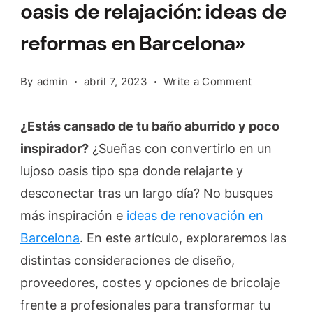
oasis de relajación: ideas de
reformas en Barcelona»
on
By
admin
abril 7, 2023
Write a Comment
«Convierte
tu
¿Estás cansado de tu baño aburrido y poco
baño
inspirador?
¿Sueñas con convertirlo en un
en
lujoso oasis tipo spa donde relajarte y
un
oasis
desconectar tras un largo día? No busques
de
más inspiración e
ideas de renovación en
relajación:
Barcelona
. En este artículo, exploraremos las
ideas
distintas consideraciones de diseño,
de
reformas
proveedores, costes y opciones de bricolaje
en
frente a profesionales para transformar tu