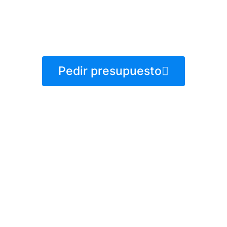
crear un espacio funcional, elegante y
duradero.
Pedir presupuesto