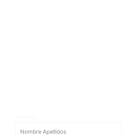
Pide más indormación sobre
nuestro servicio de reformas
en Barcelona:
Nombre