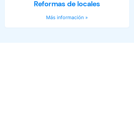
Reformas de locales
Más información »
Pide tu presupuesto de
reforma sin compromisos
Escuchamos tus necesidades y gustos
personales para crear un diseño a
medida. Nuestro equipo trabajará para