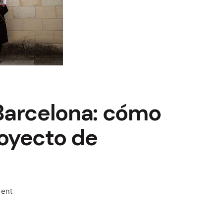
Barcelona: cómo
royecto de
on
ment
«Reformas
en