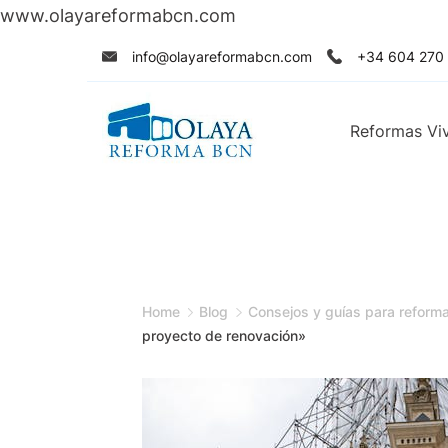
www.olayareformabcn.com
Skip
info@olayareformabcn.com
+34 604 270
to
content
Reformas Vi
Home
Blog
Consejos y guías para reform
proyecto de renovación»