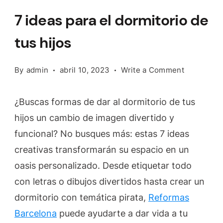
7 ideas para el dormitorio de
tus hijos
on
By
admin
abril 10, 2023
Write a Comment
7
ideas
¿Buscas formas de dar al dormitorio de tus
para
hijos un cambio de imagen divertido y
el
funcional? No busques más: estas 7 ideas
dormitorio
de
creativas transformarán su espacio en un
tus
oasis personalizado. Desde etiquetar todo
hijos
con letras o dibujos divertidos hasta crear un
dormitorio con temática pirata,
Reformas
Barcelona
puede ayudarte a dar vida a tu