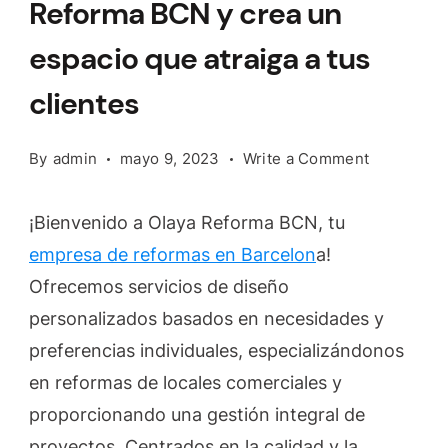
Reforma BCN y crea un
espacio que atraiga a tus
clientes
on
By
admin
mayo 9, 2023
Write a Comment
Reforma
tu
¡Bienvenido a Olaya Reforma BCN, tu
local
empresa de reformas en Barcelon
a!
en
Ofrecemos servicios de diseño
Barcelona
con
personalizados basados en necesidades y
Olaya
preferencias individuales, especializándonos
Reforma
en reformas de locales comerciales y
BCN
proporcionando una gestión integral de
y
crea
proyectos. Centrados en la calidad y la