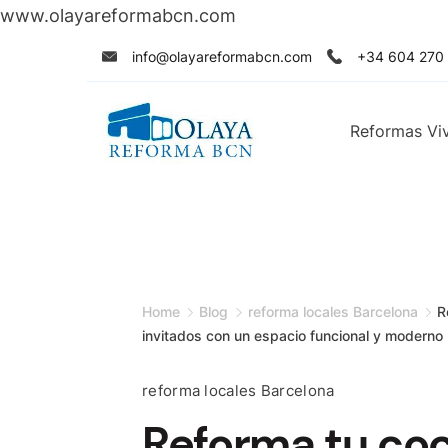
www.olayareformabcn.com
Skip
info@olayareformabcn.com
+34 604 270
to
content
Reformas Vi
Home
Blog
reforma locales Barcelona
R
invitados con un espacio funcional y moderno
reforma locales Barcelona
Reforma tu coc