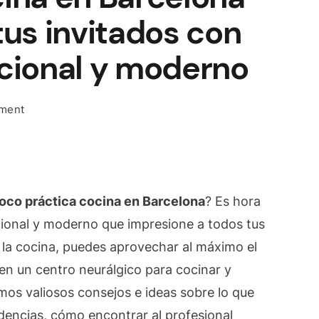
tus invitados con
cional y moderno
on
mment
Reforma
tu
cocina
en
oco práctica cocina en Barcelona
? Es hora
Barcelona
y
cional y moderno que impresione a todos tus
sorprende
 la cocina, puedes aprovechar al máximo el
a
 en un centro neurálgico para cocinar y
tus
emos valiosos consejos e ideas sobre lo que
invitados
con
ndencias, cómo encontrar al profesional