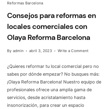
Reformas Barcelona
Consejos para reformas en
locales comerciales con
Olaya Reforma Barcelona
on
By
admin
abril 3, 2023
Write a Comment
Consejos
para
¿Quieres reformar tu local comercial pero no
reformas
sabes por dónde empezar? No busques más:
en
¡Olaya Reforma Barcelona! Nuestro equipo de
locales
comerciale
profesionales ofrece una amplia gama de
con
servicios, desde acristalamiento hasta
Olaya
insonorización, para crear un espacio
Reforma