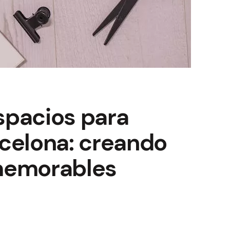
spacios para
celona: creando
memorables
n
eformas
e