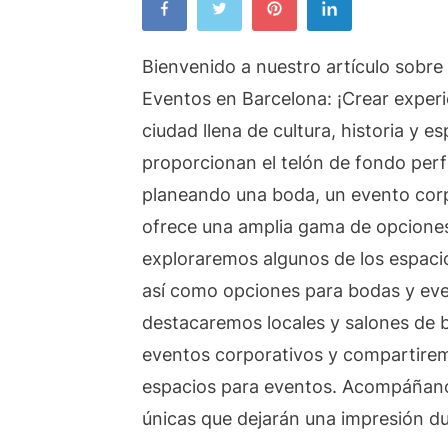
e
p
Bienvenido a nuestro artículo sobr
e
e
Eventos en Barcelona: ¡Crear exper
B
ciudad llena de cultura, historia y 
c
proporcionan el telón de fondo perf
e
planeando una boda, un evento corp
m
ofrece una amplia gama de opciones e
exploraremos algunos de los espacio
así como opciones para bodas y ev
destacaremos locales y salones de 
eventos corporativos y compartire
espacios para eventos. Acompáñanos
únicas que dejarán una impresión du