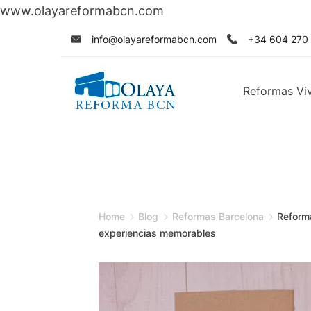
www.olayareformabcn.com
Skip
info@olayareformabcn.com
+34 604 270
to
content
Reformas Vi
Home
Blog
Reformas Barcelona
Reform
experiencias memorables