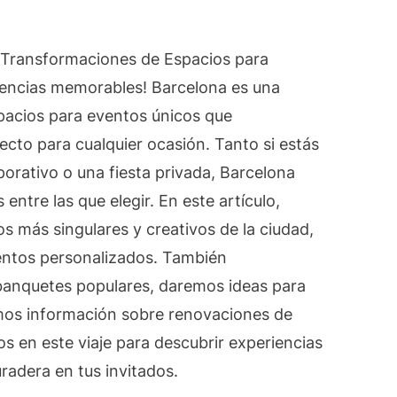
spacios
ara
e Transformaciones de Espacios para
ventos
n
iencias memorables! Barcelona es una
arcelona:
espacios para eventos únicos que
reando
ecto para cualquier ocasión. Tanto si estás
xperiencias
orativo o una fiesta privada, Barcelona
emorables
ntre las que elegir. En este artículo,
s más singulares y creativos de la ciudad,
entos personalizados. También
banquetes populares, daremos ideas para
mos información sobre renovaciones de
 en este viaje para descubrir experiencias
radera en tus invitados.