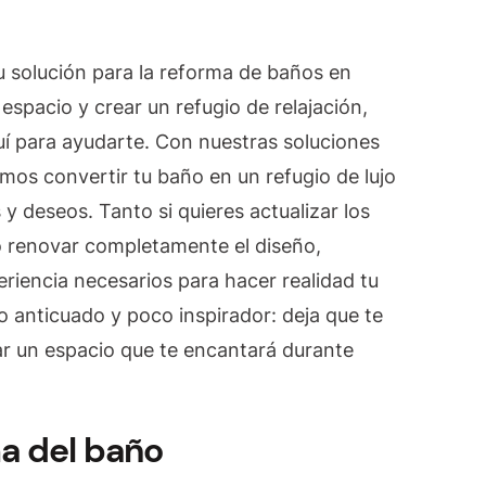
Espacio
con
 solución para la reforma de baños en
Reforma
de
espacio y crear un refugio de relajación,
Baños
uí para ayudarte. Con nuestras soluciones
en
os convertir tu baño en un refugio de lujo
Barcelona
y deseos. Tanto si quieres actualizar los
por
Olaya
 o renovar completamente el diseño,
Reforma
riencia necesarios para hacer realidad tu
BCN
 anticuado y poco inspirador: deja que te
r un espacio que te encantará durante
ma del baño