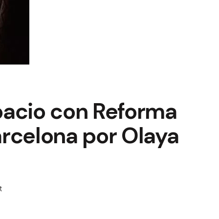
pacio con Reforma
rcelona por Olaya
on
t
Renueva
tu