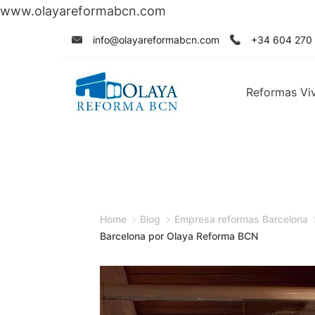
www.olayareformabcn.com
Skip
info@olayareformabcn.com
+34 604 270
to
content
Reformas Vi
Home
Blog
Empresa reformas Barcelona
Barcelona por Olaya Reforma BCN