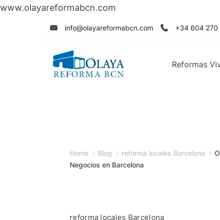
www.olayareformabcn.com
Skip
info@olayareformabcn.com
+34 604 270
to
content
Reformas Vi
Home
Blog
reforma locales Barcelona
O
Negocios en Barcelona
reforma locales Barcelona