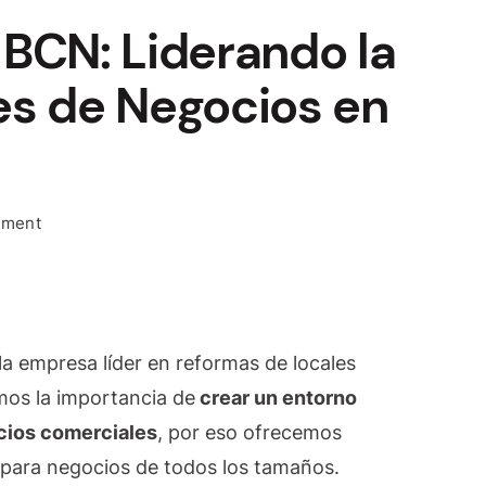
BCN: Liderando la
es de Negocios en
on
mment
Olaya
Reforma
BCN:
Liderando
 la empresa líder en reformas de locales
la
Reforma
os la importancia de
crear un entorno
Locales
acios comerciales
, por eso ofrecemos
de
 para negocios de todos los tamaños.
Negocios