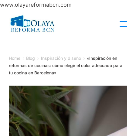
www.olayareformabcn.com
Skip
to
content
Home
Blog
Inspiración y diseño
«Inspiración en
reformas de cocinas: cómo elegir el color adecuado para
tu cocina en Barcelona»