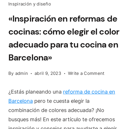
Inspiración y diseño
«Inspiración en reformas de
cocinas: cómo elegir el color
adecuado para tu cocina en
Barcelona»
on
By
admin
abril 9, 2023
Write a Comment
«Inspiració
en
¿Estás planeando una
reforma de cocina en
reformas
Barcelona
pero te cuesta elegir la
de
combinación de colores adecuada? ¡No
cocinas:
cómo
busques más! En este artículo te ofrecemos
elegir
inspiración y consejos para ayudarte a elegir