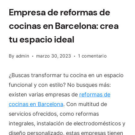
Empresa de reformas de
cocinas en Barcelona: crea
tu espacio ideal
en
By
admin
marzo 30, 2023
1 comentario
Empresa
de
¿Buscas transformar tu cocina en un espacio
reformas
funcional y con estilo? No busques más:
de
existen varias empresas de
reformas de
cocinas
en
cocinas en Barcelona
. Con multitud de
Barcelona:
servicios ofrecidos, como reformas
crea
integrales, instalación de electrodomésticos y
tu
diseño personalizado, estas empresas tienen
espacio