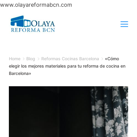
www.olayareformabcn.com
Skip
to
content
Home
Blog
Reformas Cocinas Barcelona
«Cómo
elegir los mejores materiales para tu reforma de cocina en
Barcelona»