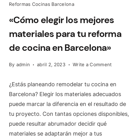
Reformas Cocinas Barcelona
«Cómo elegir los mejores
materiales para tu reforma
de cocina en Barcelona»
on
By
admin
abril 2, 2023
Write a Comment
«Cómo
elegir
¿Estás planeando remodelar tu cocina en
los
Barcelona? Elegir los materiales adecuados
mejores
puede marcar la diferencia en el resultado de
materiales
para
tu proyecto. Con tantas opciones disponibles,
tu
puede resultar abrumador decidir qué
reforma
materiales se adaptarán mejor a tus
de